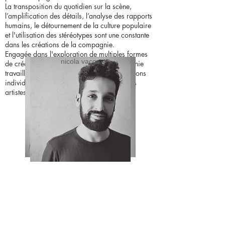
La transposition du quotidien sur la scène,
l’amplification des détails, l’analyse des rapports
humains, le détournement de la culture populaire
et l'utilisation des stéréotypes sont une constante
dans les créations de la compagnie.
Engagée dans l'exploration de multiples formes
maría montero
nicola vacca
de création et de collaboration, la compagnie
travaille sur des créations collectives, créations
individuelles et collaborations avec d'autres
artistes.