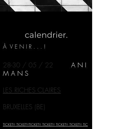
calendrier.
À V E N I R . . . !
28-30 / 05 / 22
A N I
M A N S
LES RICHES CLAIRES
BRUXELLES (BE)
TICKET!!
TICKET!!
TICKET!!
TICKET!!
TICKET!!
TICKET!!
TIC