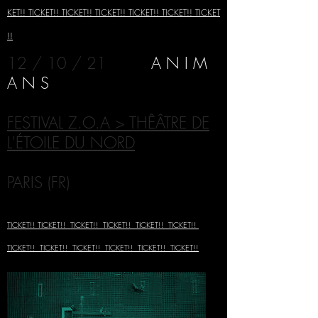
KET!!
TICKET!!
TICKET!!
TICKET!!
TICKET!!
TICKET!!
TICKET
!!
12 / 10 / 21
A N I M
A N S
FESTIVAL Z.O.A > THÊÂTRE DE
L'ÉTOILE DU NORD
PARIS (FR)
TICKET!!
TICKET!!
TICKET!!
TICKET!!
TICKET!!
TICKET!!
TICKET!!
TICKET!!
TICKET!!
TICKET!!
TICKET!!
TICKET!!