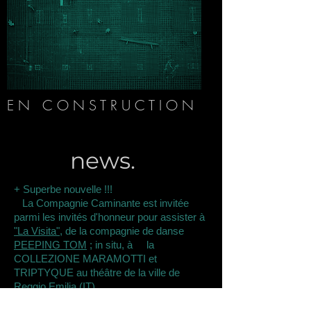
E N C O N S T R U C T I O N
news.
+
Superbe nouvelle !!!
La Compagnie Caminante est invitée
parmi les invités d'honneur pour assister à
"La Visita"
, de la compagnie de danse
PEEPING TOM
; in situ, à la
COLLEZIONE MARAMOTTI et
TRIPTYQUE au théâtre de la ville de
Reggio Emilia (IT).
La
COLLEZIONE MARAMOTTI
est une