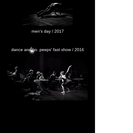
men's day / 2017
dance and go. peeps' fast show / 2016
flash sur un futur proche / 2017
collaborations
et
commandes.